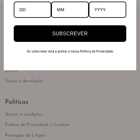
Info
Contactos
SUBSCREVER
Lojas físicas
Gift card
Ao subscrever está a aceitar a nossa Política de Privacidade.
FAQ's
Envios
Trocas e devoluções
Políticas
Termos e condições
Política de Privacidade e Cookies
Resolução de Litígios