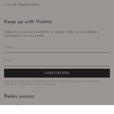
Livro de Reclamações
Keep up with Violeta
Subscreve a nossa newsletter e recebe todas as novidades e
campanhas no teu email.
SUBSCREVER
Este site está protegido pela
Política de privacidade
da hCaptcha e da hCaptcha e
aplicam-se os
Termos de serviço
das mesmas.
Redes sociais
Instagram
Facebook