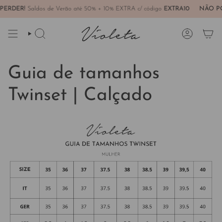
Avançar
ERDER!
Saldos de Verão até 50% + 10% EXTRA c/ código
EXTRA10
NÃO PO
para
conteúdo
PESQUISAR
CONTA
Guia de tamanhos
Twinset | Calçado