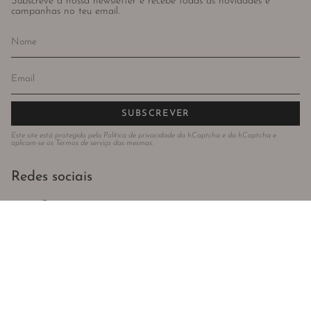
Subscreve a nossa newsletter e recebe todas as novidades e
campanhas no teu email.
SUBSCREVER
Este site está protegido pela
Política de privacidade
da hCaptcha e da hCaptcha e
aplicam-se os
Termos de serviço
das mesmas.
Redes sociais
Instagram
Facebook
Idioma
Moeda
PORTUGUÊS (PORTUGAL)
EUR €
© Todos os direitos reservados 2024 . Violeta Store . Powered by
AUGE
Agency