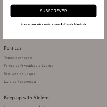
Lojas físicas
Gift card
SUBSCREVER
FAQ's
Envios
Ao subscrever está a aceitar a nossa Política de Privacidade.
Trocas e devoluções
Políticas
Termos e condições
Política de Privacidade e Cookies
Resolução de Litígios
Livro de Reclamações
Keep up with Violeta