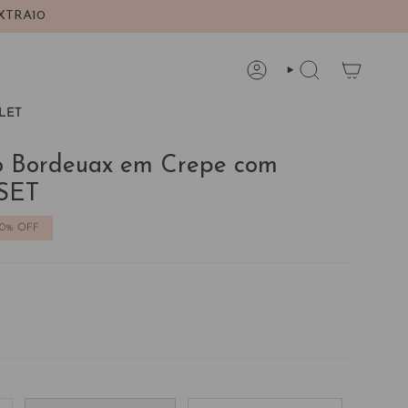
XTRA10
CONTA
PESQUISAR
LET
o Bordeuax em Crepe com
NSET
60%
OFF