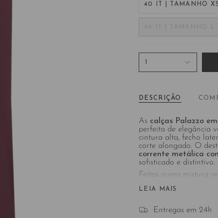
40 IT | TAMANHO X
46 IT | TAMANHO L
1
DESCRIÇÃO
COM
As
calças Palazzo em
perfeita de elegância v
cintura alta, fecho lat
corte alongado. O des
corrente metálica co
sofisticado e distintivo.
Feitas numa mistura r
modelo oferece um toqu
LEIA MAIS
conforto e um caiment
Entregas em 24h