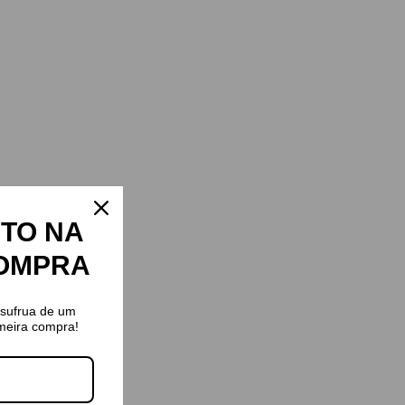
TO NA
COMPRA
usufrua de um
meira compra!