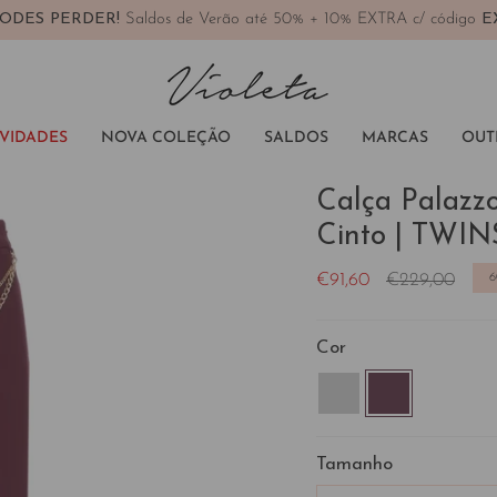
ODES PERDER!
Saldos de Verão até 50% + 10% EXTRA c/ código
E
VIDADES
NOVA COLEÇÃO
SALDOS
MARCAS
OUT
Calça Palazz
Cinto | TWI
Preço
€91,60
€229,00
regular
Cor
ecru
bordeaux
Tamanho