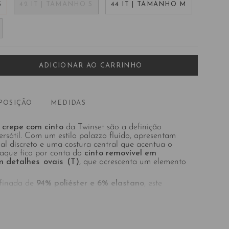
S
42 IT | TAMANHO S
44 IT | TAMANHO M
ADICIONAR AO CARRINHO
POSIÇÃO
MEDIDAS
 crepe com cinto
da Twinset são a definição
ersátil. Com um estilo palazzo fluído, apresentam
eral discreto e uma costura central que acentua o
taque fica por conta do
cinto removível em
m detalhes ovais (T)
, que acrescenta um elemento
efinada de
94% poliéster e 6% elastano
, este
e macio e ligeiramente elástico que assegura
o impecável.