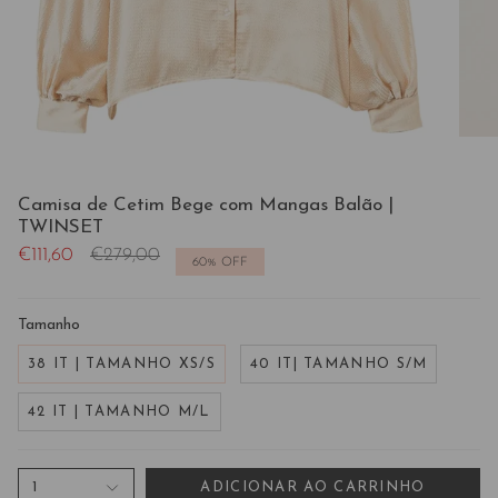
Camisa de Cetim Bege com Mangas Balão |
TWINSET
Preço
€111,60
€279,00
60%
OFF
regular
Tamanho
38 IT | TAMANHO XS/S
40 IT| TAMANHO S/M
42 IT | TAMANHO M/L
1
ADICIONAR AO CARRINHO