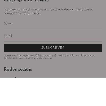
Keep up with Violeta
Subscreve a nossa newsletter e recebe todas as novidades e
campanhas no teu email.
SUBSCREVER
Este site está protegido pela
Política de privacidade
da hCaptcha e da hCaptcha e
aplicam-se os
Termos de serviço
das mesmas.
Redes sociais
Instagram
Facebook
Idioma
Moeda
PORTUGUÊS (PORTUGAL)
EUR €