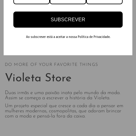
SUBSCREVER
Ao subscrever está a aceitar a nossa Política de Privacidade.
DO MORE OF YOUR FAVORITE THINGS
Violeta Store
Duas irmãs e uma paixão inata pelo mundo da moda.
Assim se começa a escrever a história da Violeta.
Um projeto especial que cresce a cada dia a pensar em
mulheres modernas, cosmopolitas, que adoram brincar
com a moda e pensá-la fora da caixa.