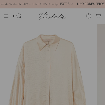
Avançar
s de Verão até 50% + 10% EXTRA c/ código
EXTRA10
NÃO PODES PERDER!
para
conteúdo
PESQUISAR
CONTA