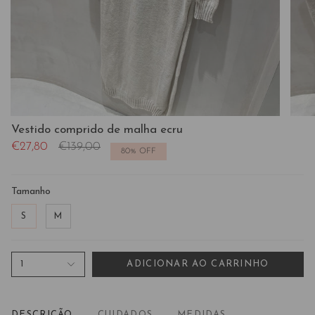
Vestido comprido de malha ecru
Preço
€27,80
€139,00
80%
OFF
regular
Tamanho
S
M
1
ADICIONAR AO CARRINHO
DESCRIÇÃO
CUIDADOS
MEDIDAS