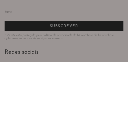
SUBSCREVER
Este site está protegido pela
Política de privacidade
da hCaptcha e da hCaptcha e
aplicam-se os
Termos de serviço
das mesmas.
Redes sociais
Instagram
Facebook
Idioma
Moeda
PORTUGUÊS (PORTUGAL)
EUR €
© Todos os direitos reservados 2024 . Violeta Store . Powered by
AUGE
Agency