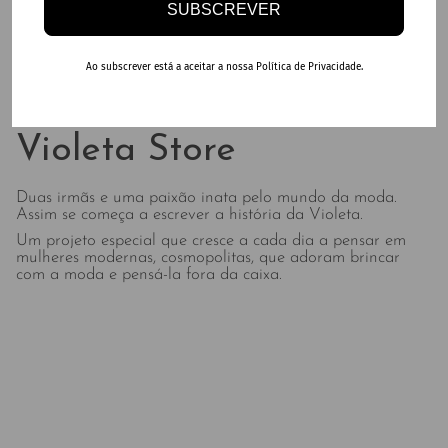
SUBSCREVER
Ao subscrever está a aceitar a nossa Política de Privacidade.
DO MORE OF YOUR FAVORITE THINGS
Violeta Store
Duas irmãs e uma paixão inata pelo mundo da moda.
Assim se começa a escrever a história da Violeta.
Um projeto especial que cresce a cada dia a pensar em
mulheres modernas, cosmopolitas, que adoram brincar
com a moda e pensá-la fora da caixa.