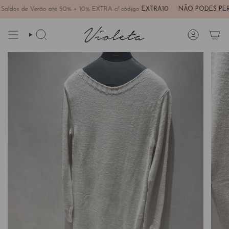
Avançar
dos de Verão até 50% + 10% EXTRA c/ código
EXTRA10
NÃO PODES PERDE
para
conteúdo
PESQUISAR
CONTA